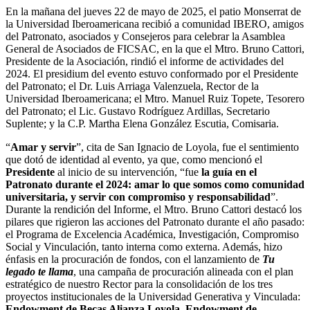
En la mañana del jueves 22 de mayo de 2025, el patio Monserrat de
la Universidad Iberoamericana recibió a comunidad IBERO, amigos
del Patronato, asociados y Consejeros para celebrar la Asamblea
General de Asociados de FICSAC, en la que el Mtro. Bruno Cattori,
Presidente de la Asociación, rindió el informe de actividades del
2024. El presidium del evento estuvo conformado por el Presidente
del Patronato; el Dr. Luis Arriaga Valenzuela, Rector de la
Universidad Iberoamericana; el Mtro. Manuel Ruiz Topete, Tesorero
del Patronato; el Lic. Gustavo Rodríguez Ardillas, Secretario
Suplente; y la C.P. Martha Elena González Escutia, Comisaria.
“
Amar y servir
”, cita de San Ignacio de Loyola, fue el sentimiento
que dotó de identidad al evento, ya que, como mencionó el
Presidente
al inicio de su intervención, “fue
la guía en el
Patronato durante el 2024: amar lo que somos como comunidad
universitaria, y servir con compromiso y responsabilidad
”.
Durante la rendición del Informe, el Mtro. Bruno Cattori destacó los
pilares que rigieron las acciones del Patronato durante el año pasado:
el Programa de Excelencia Académica, Investigación, Compromiso
Social y Vinculación, tanto interna como externa. Además, hizo
énfasis en la procuración de fondos, con el lanzamiento de
Tu
legado te llama
, una campaña de procuración alineada con el plan
estratégico de nuestro Rector para la consolidación de los tres
proyectos institucionales de la Universidad Generativa y Vinculada:
Endowment de Becas Alianza Loyola, Endowment de